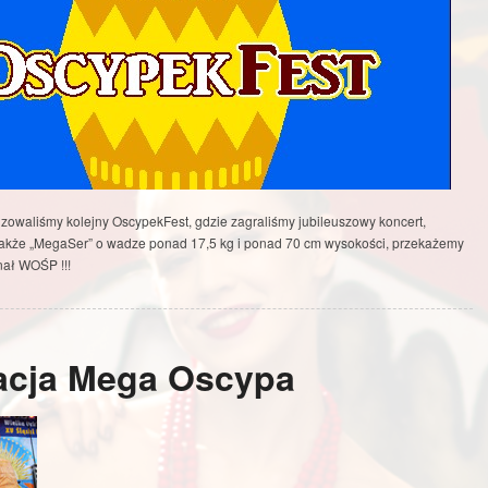
izowaliśmy kolejny OscypekFest, gdzie zagraliśmy jubileuszowy koncert,
także „MegaSer” o wadze ponad 17,5 kg i ponad 70 cm wysokości, przekażemy
inał WOŚP !!!
acja Mega Oscypa