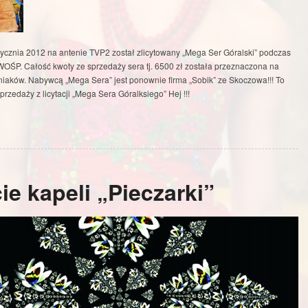
tycznia 2012 na antenie TVP2 został zlicytowany „Mega Ser Góralski” podczas
 WOŚP. Całość kwoty ze sprzedaży sera tj. 6500 zł została przeznaczona na
niaków. Nabywcą „Mega Sera” jest ponownie firma „Sobik” ze Skoczowa!!! To
przedaży z licytacji „Mega Sera Góralksiego” Hej !!!
cie kapeli „Pieczarki”