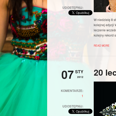
UDOSTĘPNIJ:
W niedzielę 8 s
kolejnej edycji
leczenie wcześ
kolejny rekord s
READ MORE
07
20 le
STY
2012
KOMENTARZE:
1
UDOSTĘPNIJ: