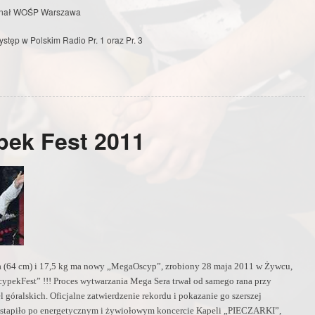
Finał WOŚP Warszawa
ystęp w Polskim Radio Pr. 1 oraz Pr. 3
ek Fest 2011
a (64 cm) i 17,5 kg ma nowy „MegaOscyp”, zrobiony 28 maja 2011 w Żywcu,
ypekFest” !!! Proces wytwarzania Mega Sera trwał od samego rana przy
 góralskich. Oficjalne zatwierdzenie rekordu i pokazanie go szerszej
astapiło po energetycznym i żywiołowym koncercie Kapeli „PIECZARKI”,