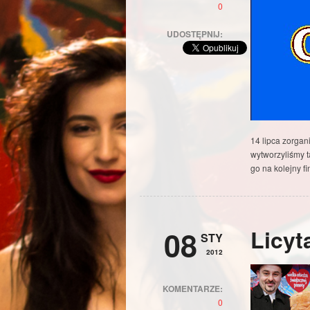
0
UDOSTĘPNIJ:
14 lipca zorgan
wytworzyliśmy 
go na kolejny f
08
Licyt
STY
2012
KOMENTARZE:
0