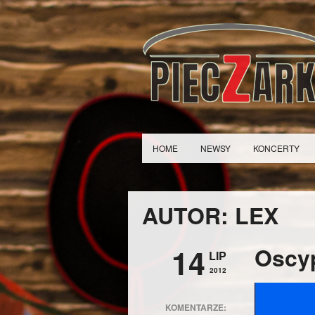
HOME
NEWSY
KONCERTY
AUTOR: LEX
14
Oscyp
LIP
2012
KOMENTARZE: