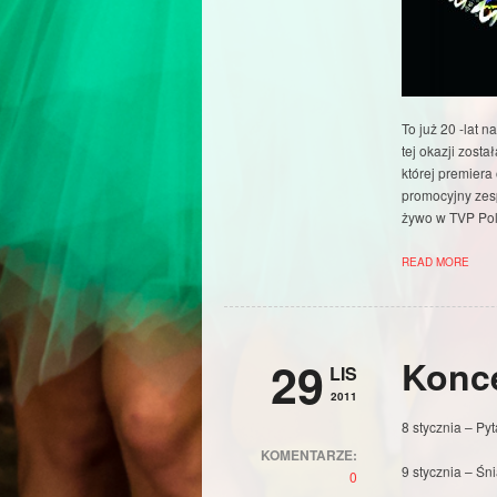
To już 20 -lat n
tej okazji zost
której premiera
promocyjny zes
żywo w TVP Pol
READ MORE
29
Konce
LIS
2011
8 stycznia – P
KOMENTARZE:
9 stycznia – Ś
0