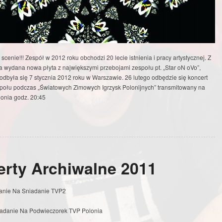
a scenie!!! Zespół w 2012 roku obchodzi 20 lecie istnienia i pracy artystycznej. Z
ała wydana nowa płyta z największymi przebojami zespołu pt. „Star oN oVo”,
 odbyła się 7 stycznia 2012 roku w Warszawie. 26 lutego odbędzie się koncert
połu podczas „Światowych Zimowych Igrzysk Polonijnych” transmitowany na
onia godz. 20:45
rty Archiwalne 2011
ytanie Na Sniadanie TVP2
niadanie Na Podwieczorek TVP Polonia