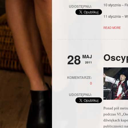
10 stycznia – 
UDOSTĘPNIJ:
11 stycznia – W
READ MORE
28
Oscyp
MAJ
2011
KOMENTARZE:
0
UDOSTĘPNIJ:
Ponad pół metr
podczas VI „Osc
dźwiękach kapel
publiczności n