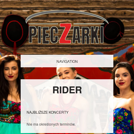
NAVIGATION
RIDER
NAJBLIŻSZE KONCERTY
Nie ma określonych terminów.