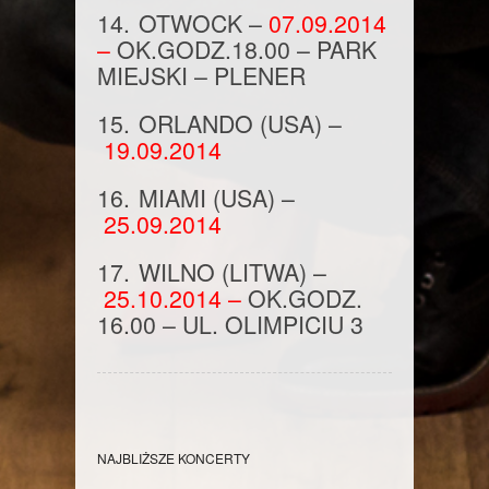
14.
OTWOCK
–
07.09.2014
–
OK.GODZ.
18.
00
– PARK
MIEJSKI – PLENER
15.
ORLANDO (USA)
–
19.09.2014
16.
MIAMI (USA)
–
25.09.2014
17.
WILNO (
LITWA
) –
25.10.2014 –
OK.GODZ.
16.
00
– UL. OLIMPICIU 3
NAJBLIŻSZE KONCERTY