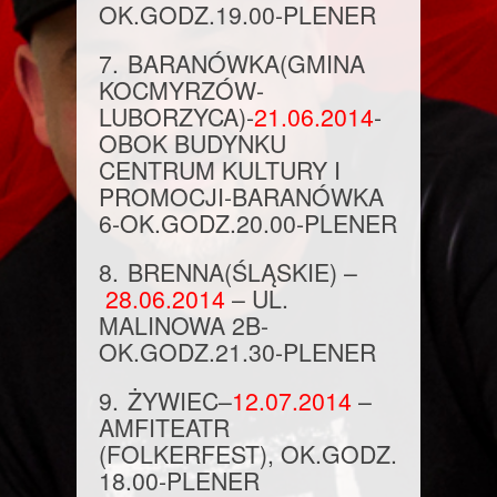
OK.GODZ.19.00
-PLENER
7.
BARANÓWKA
(GMINA
KOCMYRZÓW-
LUBORZYCA)-
21.06.
2014
-
OBOK BUDYNKU
CENTRUM KULTURY I
PROMOCJI-BARANÓWKA
6-
OK.GODZ.20.00
-PLENER
8.
BRENNA
(ŚLĄSKIE) –
28.06.2014
– UL.
MALINOWA 2B-
OK.GODZ.21.30
-PLENER
9.
ŻYWIEC
–
12.07.2014
–
AMFITEATR
(FOLKERFEST),
OK.GODZ.
18.00
-PLENER