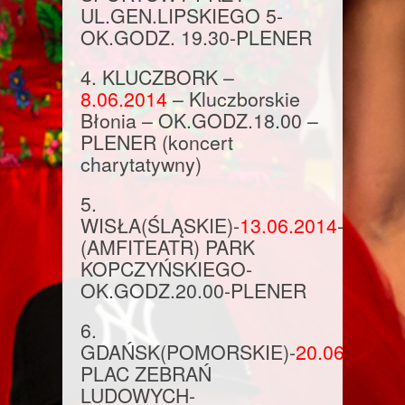
UL.GEN.LIPSKIEGO 5-
OK.GODZ. 19.30
-PLENE
R
4.
KLUCZBORK –
8.06.2014
– Kluczborskie
Błonia –
OK.GODZ.18.00
–
PLENER (koncert
charytatywny)
5.
WISŁA
(ŚLĄSKIE)-
13.06.2014
-
(AMFITEATR) PARK
KOPCZYŃSKIEGO-
OK.GODZ.20.00
-PLENER
6.
GDAŃSK
(POMORSKIE)-
20.06.2014
–
PLAC ZEBRAŃ
LUDOWYCH-