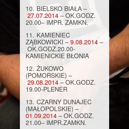
10.
BIELSKO BIAŁA
–
27.07.2014
–
OK.GODZ.
20.00
– IMPR. ZAMKN.
11.
KAMIENIEC
ZĄBKOWICKI –
9.08.2014
–
OK.GODZ.
20.00
-
KAMIENICKIE BŁONIA
12.
ŻUKOWO
(POMORSKIE) –
29.08.2014
–
OK.GODZ.
19.00
-PLENER
13.
CZARNY DUNAJEC
(MAŁOPOLSKIE) –
01.09.2014
–
OK.GODZ.
21.00
– IMPR.ZAMKN.