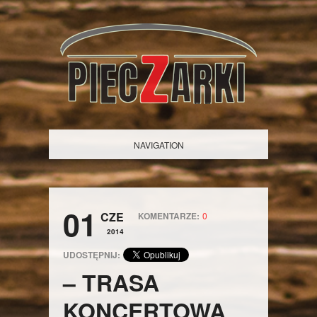
NAVIGATION
01
CZE
KOMENTARZE:
0
2014
UDOSTĘPNIJ:
– TRASA
KONCERTOWA