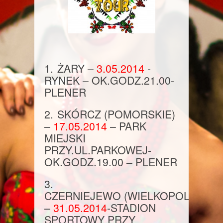
1.
ŻARY
–
3.05.2014
-
RYNEK – OK.
GODZ.
21.00
-
PLENER
2.
SKÓRCZ
(POMORSKIE)
–
17.05.2014
–
PARK
MIEJSKI
PRZY.UL.PARKOWEJ-
OK.
GODZ.19.
00 –
PLENER
3.
CZERNIEJEWO
(WIELKOPOLSKIE)
–
31.
05.2014
-STADION
SPORTOWY PRZY