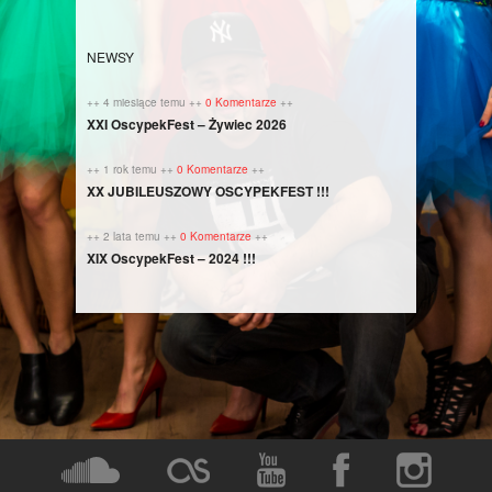
NEWSY
++ 4 miesiące temu ++
0 Komentarze
++
XXI OscypekFest – Żywiec 2026
++ 1 rok temu ++
0 Komentarze
++
XX JUBILEUSZOWY OSCYPEKFEST !!!
++ 2 lata temu ++
0 Komentarze
++
XIX OscypekFest – 2024 !!!