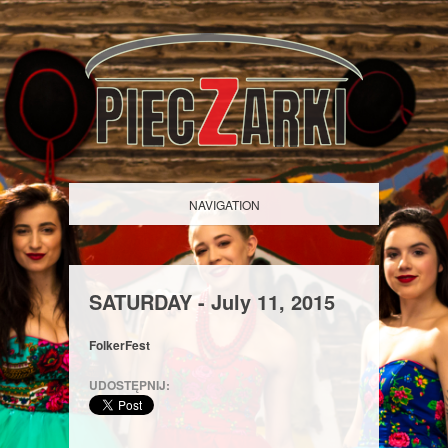
NAVIGATION
SATURDAY -
July
11,
2015
FolkerFest
UDOSTĘPNIJ: