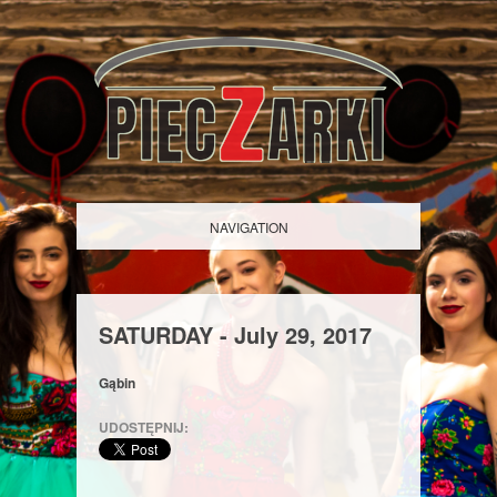
NAVIGATION
SATURDAY -
July
29,
2017
Gąbin
UDOSTĘPNIJ: