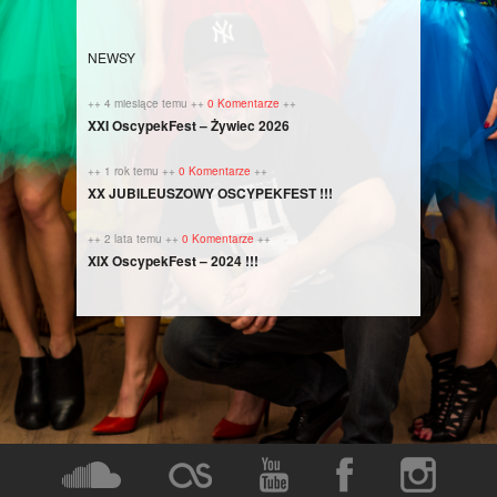
NEWSY
++ 4 miesiące temu ++
0 Komentarze
++
XXI OscypekFest – Żywiec 2026
++ 1 rok temu ++
0 Komentarze
++
XX JUBILEUSZOWY OSCYPEKFEST !!!
++ 2 lata temu ++
0 Komentarze
++
XIX OscypekFest – 2024 !!!