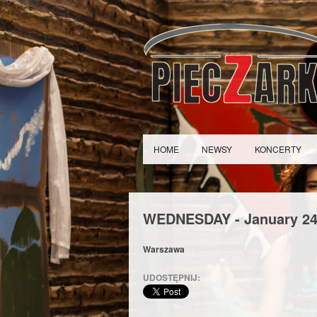
HOME
NEWSY
KONCERTY
WEDNESDAY -
January
2
Warszawa
UDOSTĘPNIJ: