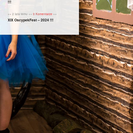
!!!
++ 2 lata temu ++
0 Komentarze
++
XIX OscypekFest – 2024 !!!