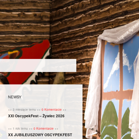
NEWSY
++ 3 miesiące temu ++
0 Komentarze
++
XXI OscypekFest – Żywiec 2026
++ 1 rok temu ++
0 Komentarze
++
XX JUBILEUSZOWY OSCYPEKFEST