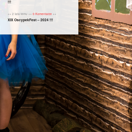
!!!
++ 2 lata temu ++
0 Komentarze
++
XIX OscypekFest – 2024 !!!