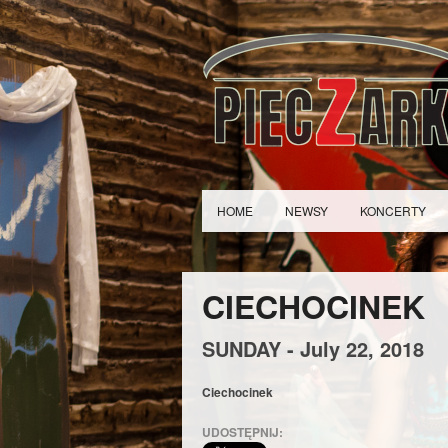
HOME
NEWSY
KONCERTY
CIECHOCINEK
SUNDAY -
July
22,
2018
Ciechocinek
UDOSTĘPNIJ: