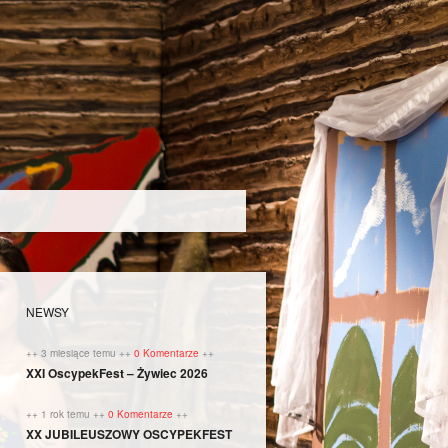
NEWSY
++ 3 miesiące temu ++
0 Komentarze
++
XXI OscypekFest – Żywiec 2026
++ 1 rok temu ++
0 Komentarze
++
XX JUBILEUSZOWY OSCYPEKFEST