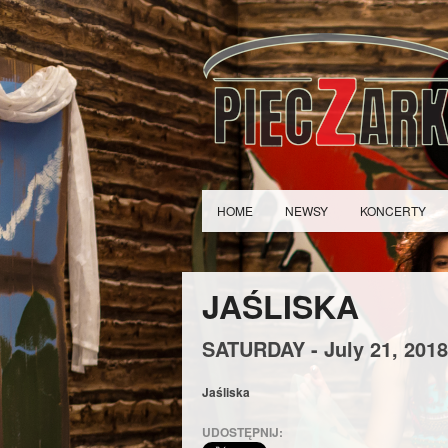
HOME
NEWSY
KONCERTY
JAŚLISKA
SATURDAY -
July
21,
2018
Jaśliska
UDOSTĘPNIJ: