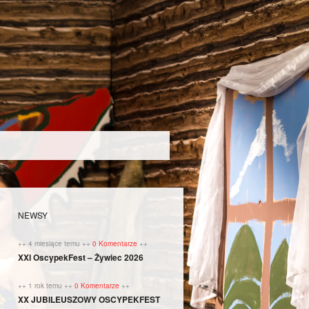
NEWSY
++ 4 miesiące temu ++
0 Komentarze
++
XXI OscypekFest – Żywiec 2026
++ 1 rok temu ++
0 Komentarze
++
XX JUBILEUSZOWY OSCYPEKFEST