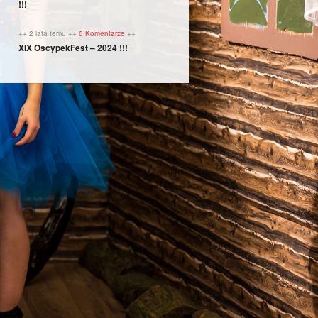
!!!
++ 2 lata temu ++
0 Komentarze
++
XIX OscypekFest – 2024 !!!