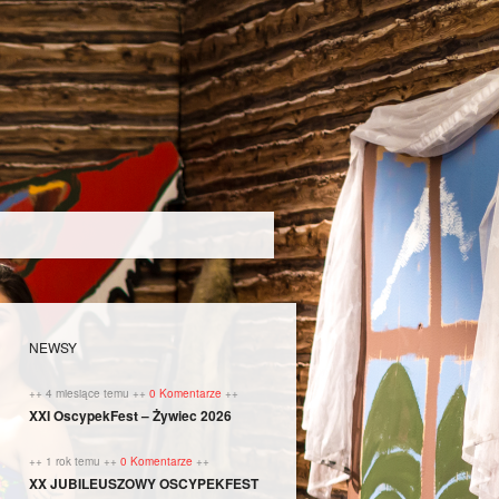
NEWSY
++ 4 miesiące temu ++
0 Komentarze
++
XXI OscypekFest – Żywiec 2026
++ 1 rok temu ++
0 Komentarze
++
XX JUBILEUSZOWY OSCYPEKFEST