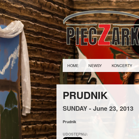
HOME
NEWSY
KONCERTY
PRUDNIK
SUNDAY -
June
23,
2013
Prudnik
UDOSTĘPNIJ: