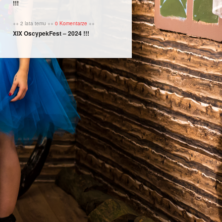
!!!
++ 2 lata temu ++
0 Komentarze
++
XIX OscypekFest – 2024 !!!