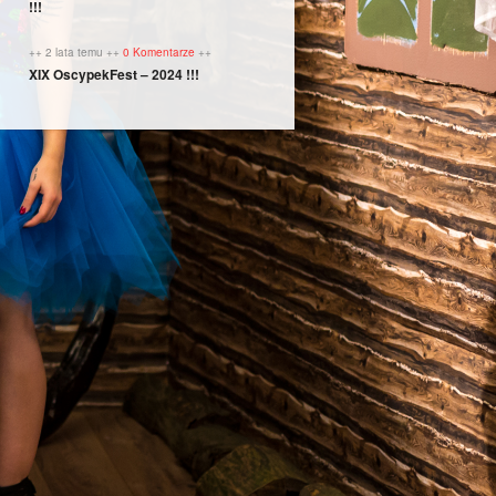
!!!
++ 2 lata temu ++
0 Komentarze
++
XIX OscypekFest – 2024 !!!