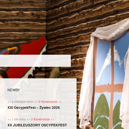
NEWSY
++ 4 miesiące temu ++
0 Komentarze
++
XXI OscypekFest – Żywiec 2026
++ 1 rok temu ++
0 Komentarze
++
XX JUBILEUSZOWY OSCYPEKFEST