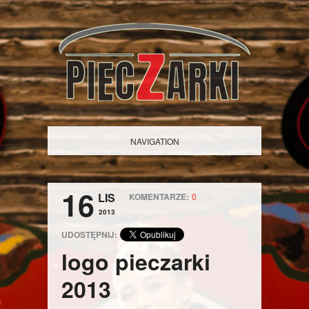
NAVIGATION
16
LIS
KOMENTARZE:
0
2013
UDOSTĘPNIJ:
logo pieczarki
2013