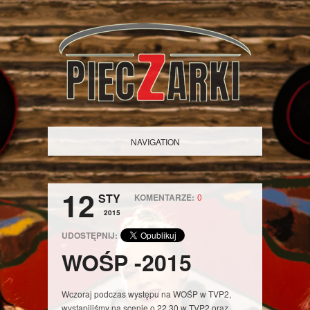
NAVIGATION
12
STY
KOMENTARZE:
0
2015
UDOSTĘPNIJ:
WOŚP -2015
Wczoraj podczas występu na WOŚP w TVP2,
wystąpiliśmy na scenie o 22.30 w TVP2 oraz