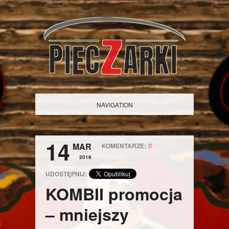
NAVIGATION
14
MAR
KOMENTARZE:
0
2016
UDOSTĘPNIJ:
KOMBII promocja
– mniejszy