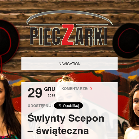
NAVIGATION
29
GRU
KOMENTARZE:
0
2018
UDOSTĘPNIJ:
Świynty Scepon
– świąteczna