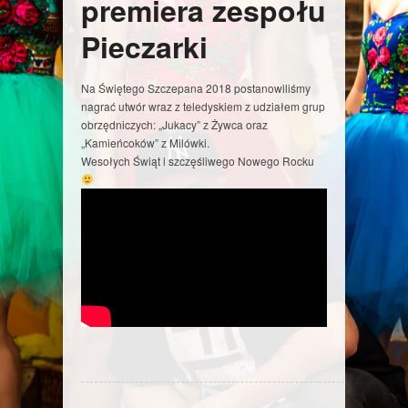
premiera zespołu
Pieczarki
Na Świętego Szczepana 2018 postanowiliśmy
nagrać utwór wraz z teledyskiem z udziałem grup
obrzędniczych: „Jukacy” z Żywca oraz
„Kamieńcoków” z Milówki.
Wesołych Świąt i szczęśliwego Nowego Rocku