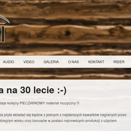
AUDIO
VIDEO
GALERIA
O NAS
KONTAKT
RIDER
 na 30 lecie :-)
wstaje kolejny PIECZARKOWY materiał muzyczny !!!
a płyta składać się będzie z jednych z najstarszych kawałków nagranych przez
ubiegłym wieku oraz bonusów w postaci najnowszych produkcji z użyciem