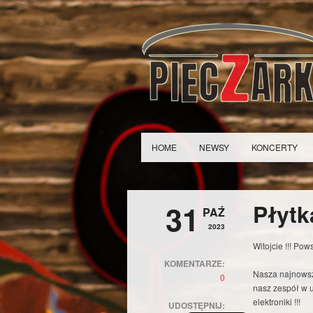
HOME
NEWSY
KONCERTY
31
Płytka
PAŹ
2023
Witojcie !!! Po
KOMENTARZE:
Nasza najnowsz
0
nasz zespół w 
elektroniki !!!
UDOSTĘPNIJ: