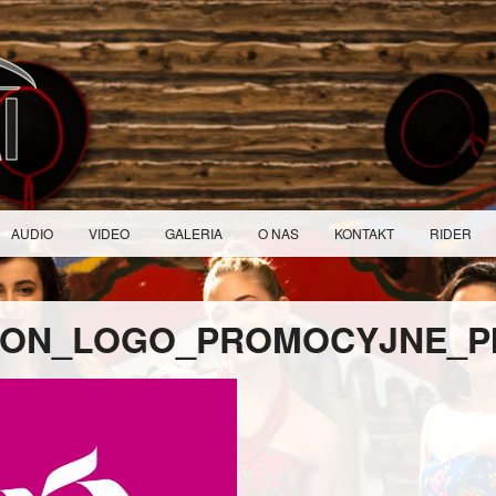
AUDIO
VIDEO
GALERIA
O NAS
KONTAKT
RIDER
RON_LOGO_PROMOCYJNE_P