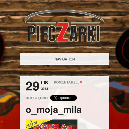
NAVIGATION
29
LIS
KOMENTARZE:
0
2012
UDOSTĘPNIJ:
o_moja_mila